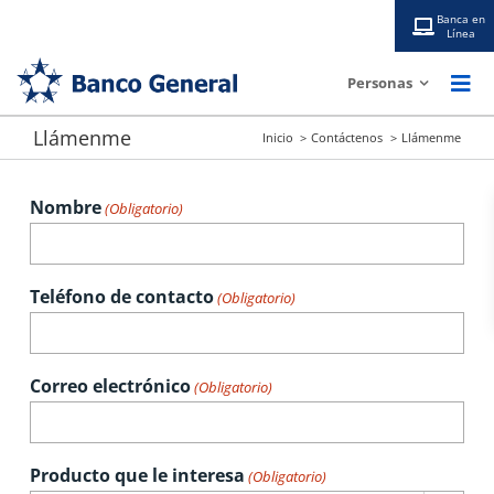
Saltar
Banca en
Línea
al
contenido
Personas
Togg
Navi
Llámenme
Inicio
Contáctenos
Llámenme
Tarjetas
Nombre
(Obligatorio)
Cuentas
Préstamos
Teléfono de contacto
(Obligatorio)
BG Digital
Correo electrónico
(Obligatorio)
Tarifario
Producto que le interesa
(Obligatorio)